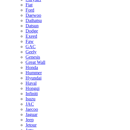
Fiat
Ford
Daewoo
Daihatsu
Datsun
Dodge
Exeed
Faw
GAC
Geely
Genesis
Great Wall
Honda
Hummer
Hyundai
Haval
Hongqi
Infiniti
Isuzu
JAC
Jaecoo
Jaguar
Jeep
Jetour