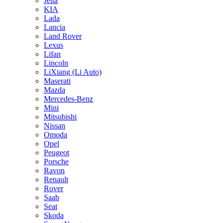
Jetta
KIA
Lada
Lancia
Land Rover
Lexus
Lifan
Lincoln
LiXiang (Li Auto)
Maserati
Mazda
Mercedes-Benz
Mini
Mitsubishi
Nissan
Omoda
Opel
Peugeot
Porsche
Ravon
Renault
Rover
Saab
Seat
Skoda