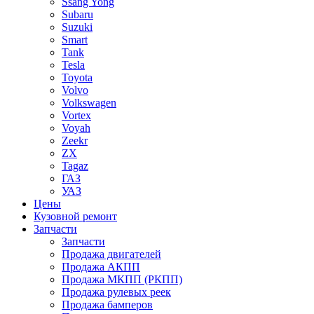
Ssang Yong
Subaru
Suzuki
Smart
Tank
Tesla
Toyota
Volvo
Volkswagen
Vortex
Voyah
Zeekr
ZX
Tagaz
ГАЗ
УАЗ
Цены
Кузовной ремонт
Запчасти
Запчасти
Продажа двигателей
Продажа АКПП
Продажа МКПП (РКПП)
Продажа рулевых реек
Продажа бамперов