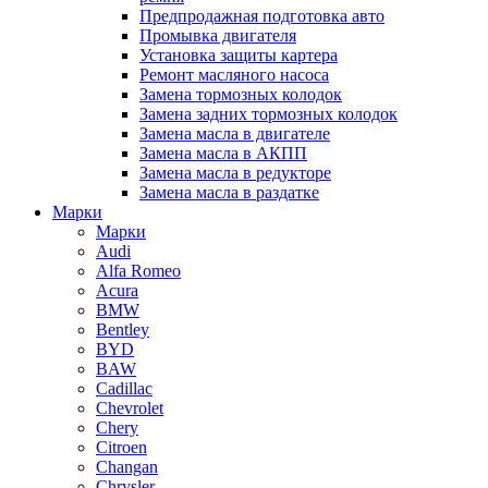
Предпродажная подготовка авто
Промывка двигателя
Установка защиты картера
Ремонт масляного насоса
Замена тормозных колодок
Замена задних тормозных колодок
Замена масла в двигателе
Замена масла в АКПП
Замена масла в редукторе
Замена масла в раздатке
Марки
Марки
Audi
Alfa Romeo
Acura
BMW
Bentley
BYD
BAW
Cadillac
Chevrolet
Chery
Citroen
Changan
Chrysler