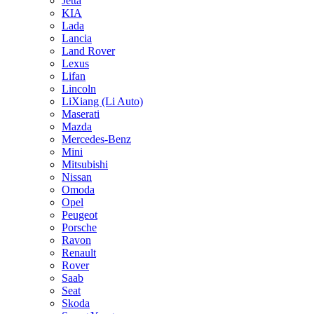
Jetta
KIA
Lada
Lancia
Land Rover
Lexus
Lifan
Lincoln
LiXiang (Li Auto)
Maserati
Mazda
Mercedes-Benz
Mini
Mitsubishi
Nissan
Omoda
Opel
Peugeot
Porsche
Ravon
Renault
Rover
Saab
Seat
Skoda