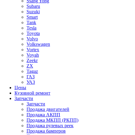
Ssang Yong
Subaru
Suzuki
Smart
Tank
Tesla
Toyota
Volvo
Volkswagen
Vortex
Voyah
Zeekr
ZX
Tagaz
ГАЗ
УАЗ
Цены
Кузовной ремонт
Запчасти
Запчасти
Продажа двигателей
Продажа АКПП
Продажа МКПП (РКПП)
Продажа рулевых реек
Продажа бамперов