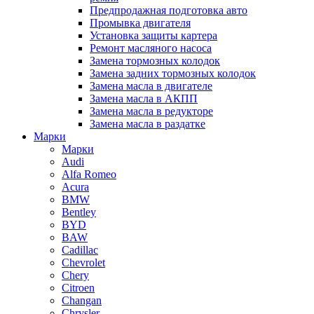
Предпродажная подготовка авто
Промывка двигателя
Установка защиты картера
Ремонт масляного насоса
Замена тормозных колодок
Замена задних тормозных колодок
Замена масла в двигателе
Замена масла в АКПП
Замена масла в редукторе
Замена масла в раздатке
Марки
Марки
Audi
Alfa Romeo
Acura
BMW
Bentley
BYD
BAW
Cadillac
Chevrolet
Chery
Citroen
Changan
Chrysler