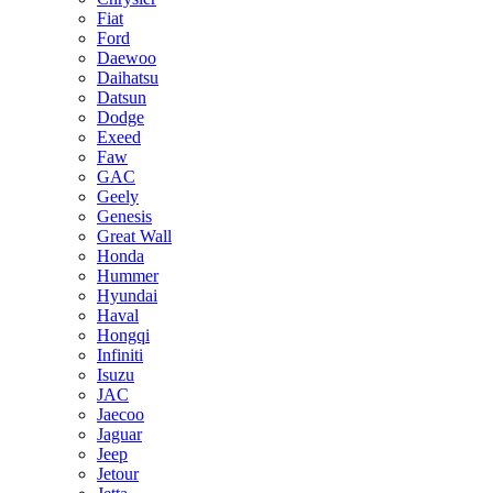
Fiat
Ford
Daewoo
Daihatsu
Datsun
Dodge
Exeed
Faw
GAC
Geely
Genesis
Great Wall
Honda
Hummer
Hyundai
Haval
Hongqi
Infiniti
Isuzu
JAC
Jaecoo
Jaguar
Jeep
Jetour