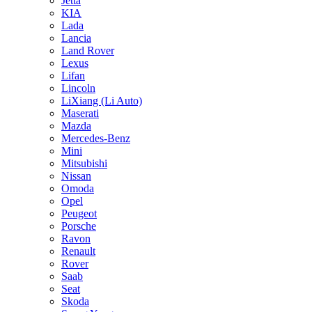
Jetta
KIA
Lada
Lancia
Land Rover
Lexus
Lifan
Lincoln
LiXiang (Li Auto)
Maserati
Mazda
Mercedes-Benz
Mini
Mitsubishi
Nissan
Omoda
Opel
Peugeot
Porsche
Ravon
Renault
Rover
Saab
Seat
Skoda