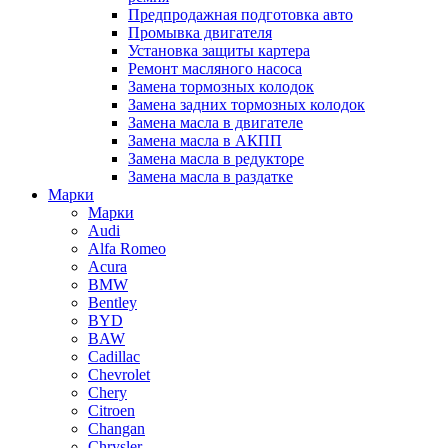
Предпродажная подготовка авто
Промывка двигателя
Установка защиты картера
Ремонт масляного насоса
Замена тормозных колодок
Замена задних тормозных колодок
Замена масла в двигателе
Замена масла в АКПП
Замена масла в редукторе
Замена масла в раздатке
Марки
Марки
Audi
Alfa Romeo
Acura
BMW
Bentley
BYD
BAW
Cadillac
Chevrolet
Chery
Citroen
Changan
Chrysler