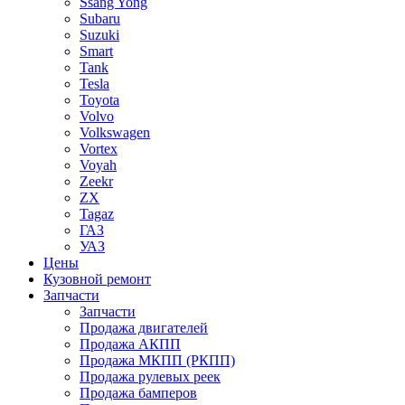
Ssang Yong
Subaru
Suzuki
Smart
Tank
Tesla
Toyota
Volvo
Volkswagen
Vortex
Voyah
Zeekr
ZX
Tagaz
ГАЗ
УАЗ
Цены
Кузовной ремонт
Запчасти
Запчасти
Продажа двигателей
Продажа АКПП
Продажа МКПП (РКПП)
Продажа рулевых реек
Продажа бамперов