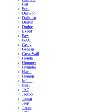
Fiat
Ford
Daewoo
Daihatsu
Datsun
Dodge
Exeed
Faw
GAC
Geely
Genesis
Great Wall
Honda
Hummer
Hyundai
Haval
Hongqi
Infiniti
Isuzu
JAC
Jaecoo
Jaguar
Jeep
Jetour