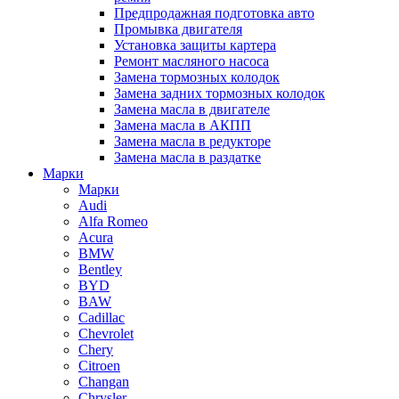
Предпродажная подготовка авто
Промывка двигателя
Установка защиты картера
Ремонт масляного насоса
Замена тормозных колодок
Замена задних тормозных колодок
Замена масла в двигателе
Замена масла в АКПП
Замена масла в редукторе
Замена масла в раздатке
Марки
Марки
Audi
Alfa Romeo
Acura
BMW
Bentley
BYD
BAW
Cadillac
Chevrolet
Chery
Citroen
Changan
Chrysler