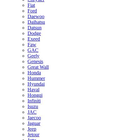
Fiat
Ford
Daewoo
Daihatsu
Datsun
Dodge
Exeed
Faw
GAC
Geely
Genesis
Great Wall
Honda
Hummer
Hyundai
Haval
Hongqi
Infiniti
Isuzu
JAC
Jaecoo
Jaguar
Jeep
Jetour