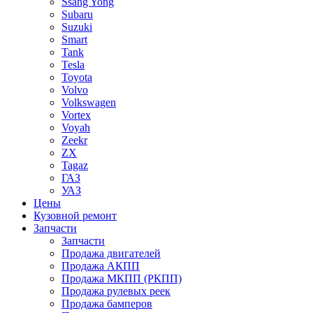
Ssang Yong
Subaru
Suzuki
Smart
Tank
Tesla
Toyota
Volvo
Volkswagen
Vortex
Voyah
Zeekr
ZX
Tagaz
ГАЗ
УАЗ
Цены
Кузовной ремонт
Запчасти
Запчасти
Продажа двигателей
Продажа АКПП
Продажа МКПП (РКПП)
Продажа рулевых реек
Продажа бамперов