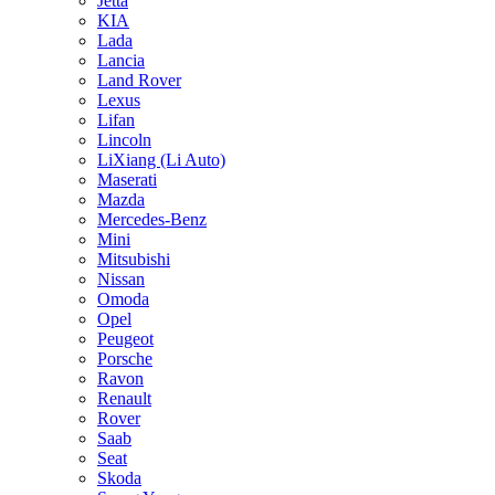
Jetta
KIA
Lada
Lancia
Land Rover
Lexus
Lifan
Lincoln
LiXiang (Li Auto)
Maserati
Mazda
Mercedes-Benz
Mini
Mitsubishi
Nissan
Omoda
Opel
Peugeot
Porsche
Ravon
Renault
Rover
Saab
Seat
Skoda